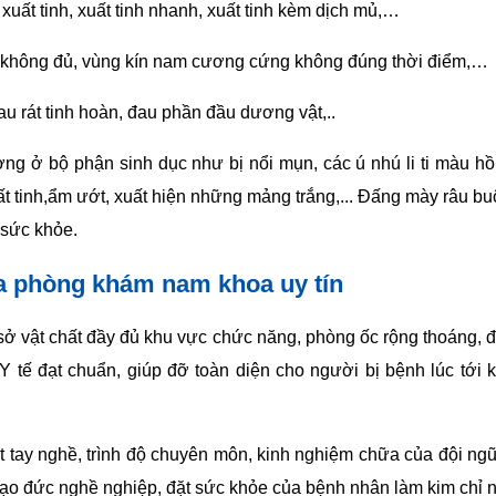
i xuất tinh, xuất tinh nhanh, xuất tinh kèm dịch mủ,…
không đủ, vùng kín nam cương cứng không đúng thời điểm,…
u rát tinh hoàn, đau phần đầu dương vật,..
ường ở bộ phận sinh dục như bị nổi mụn, các ú nhú li ti màu hồ
xuất tinh,ẩm ướt, xuất hiện những mảng trắng,... Đấng mày râu 
 sức khỏe.
ựa phòng khám nam khoa uy tín
ở vật chất đầy đủ khu vực chức năng, phòng ốc rộng thoáng, đư
Y tế đạt chuẩn, giúp đỡ toàn diện cho người bị bệnh lúc tới
 tay nghề, trình độ chuyên môn, kinh nghiệm chữa của đội ngũ
 đạo đức nghề nghiệp, đặt sức khỏe của bệnh nhân làm kim chỉ 