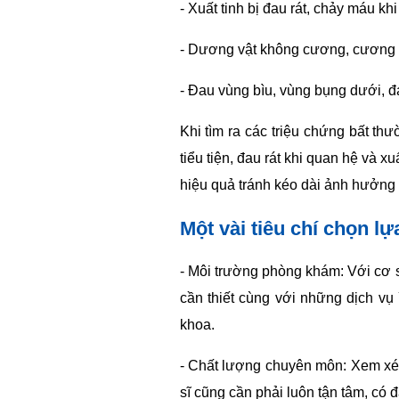
- Xuất tinh bị đau rát, chảy máu kh
- Dương vật không cương, cương 
- Đau vùng bìu, vùng bụng dưới, đa
Khi tìm ra các triệu chứng bất th
tiểu tiện, đau rát khi quan hệ và 
hiệu quả tránh kéo dài ảnh hưởng
Một vài tiêu chí chọn l
- Môi trường phòng khám: Với cơ s
cần thiết cùng với những dịch vụ 
khoa.
- Chất lượng chuyên môn: Xem xét
sĩ cũng cần phải luôn tận tâm, có