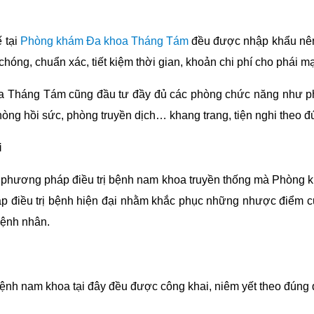
ế tại
Phòng khám Đa khoa Tháng Tám
đều được nhập khẩu nên 
hóng, chuẩn xác, tiết kiệm thời gian, khoản chi phí cho phái m
a Tháng Tám cũng đầu tư đầy đủ các phòng chức năng như ph
òng hồi sức, phòng truyền dịch… khang trang, tiện nghi theo đ
i
c phương pháp điều trị bệnh nam khoa truyền thống mà Phòng 
áp điều trị bệnh hiện đại nhằm khắc phục những nhược điểm c
bệnh nhân.
 bệnh nam khoa tại đây đều được công khai, niêm yết theo đún